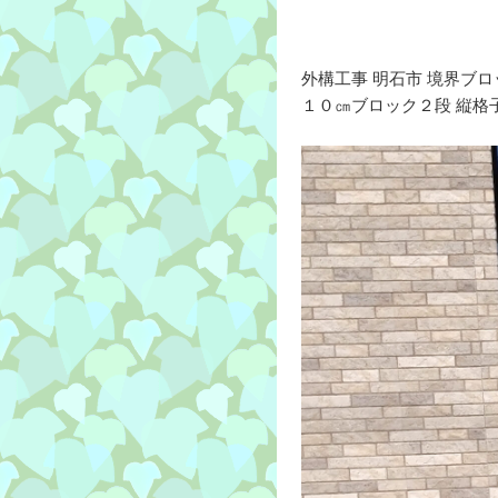
外構工事 明石市 境界ブ
１０㎝ブロック２段 縦格