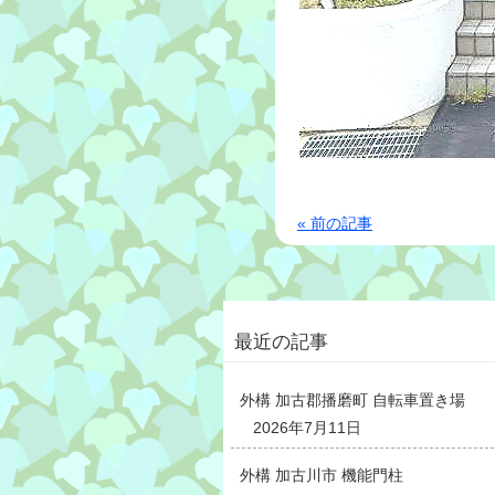
« 前の記事
最近の記事
外構 加古郡播磨町 自転車置き場
2026年7月11日
外構 加古川市 機能門柱