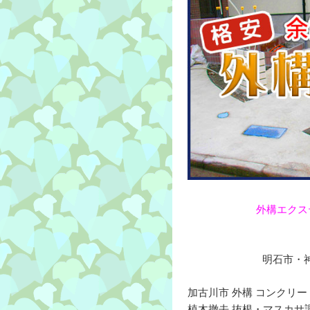
外構エクス
明石市・神
加古川市 外構 コンクリ
植木撤去 抜根・マスカサ